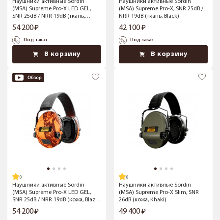
Наушники активные Sordin
Наушники активные Sordin
(MSA) Supreme Pro-X LED GEL,
(MSA) Supreme Pro-X, SNR 25dB /
SNR 25dB / NRR 19dB (ткань,
NRR 19dB (ткань, Black)
Multicam)
54 200
42 100
Под заказ
Под заказ
В корзину
В корзину
Наушники активные Sordin
Наушники активные Sordin
(MSA) Supreme Pro-X LED GEL,
(MSA) Supreme Pro-X Slim, SNR
SNR 25dB / NRR 19dB (кожа, Blaze
26dB (кожа, Khaki)
Camo)
54 200
49 400