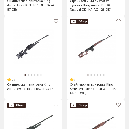
Снайперская винтовка King
Страйкбольный пистолет-
Arms Blaser R93 LRS1 DE (KA-AG-
пулемет King Arms FN P90
87-DE)
Tactical DD (KA-AG-125-DD)
5.0
Снайперская винтовка King
Снайперская винтовка King
Arms R93 Tactical LRS2 (R93-T2)
Arms SVD Spring Real wood (KA-
AG-91-WO)