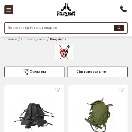
Поиск среди 30 тыс. товаров
Главная
Производители
King Arms
Фильтры