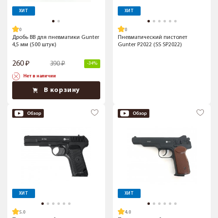
ХИТ
ХИТ
Дробь BB для пневматики Gunter
Пневматический пистолет
4,5 мм (500 штук)
Gunter P2022 (SS SP2022)
260
390
-34%
Нет в наличии
В корзину
ХИТ
ХИТ
5.0
4.0