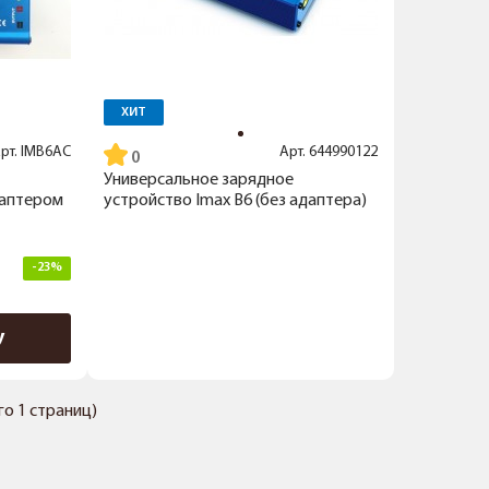
ХИТ
рт.
IMB6AC
Арт.
644990122
Универсальное зарядное
даптером
устройство Imax B6 (без адаптера)
-23%
у
его 1 страниц)