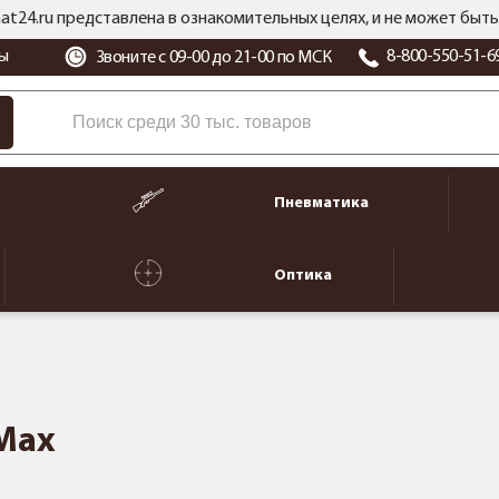
at24.ru представлена в ознакомительных целях, и не может бы
ы
8-800-550-51-6
Звоните с 09-00 до 21-00 по МСК
Пневматика
Оптика
Max