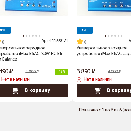
ХИТ
ХИТ
Арт.
644990121
А
иверсальное зарядное
Универсальное зарядное
тройство iMax B6AC-80W RC B6
устройство iMax B6AC с а
o Balance
 490
3 890
3 990
-13%
4 990
Нет в наличии
Нет в наличии
В корзину
В корзин
Показано с 1 по 6 из 6 (вс