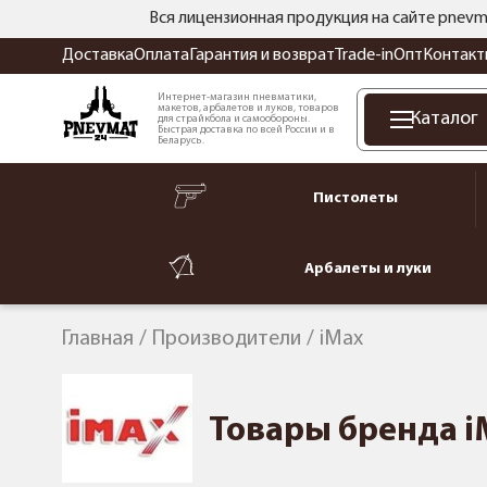
Вся лицензионная продукция на сайте pnevm
Доставка
Оплата
Гарантия и возврат
Trade-in
Опт
Контакт
Интернет-магазин пневматики,
макетов, арбалетов и луков, товаров
Каталог
для страйкбола и самообороны.
Быстрая доставка по всей России и в
Беларусь.
Пистолеты
Арбалеты и луки
Главная
Производители
iMax
Товары бренда i