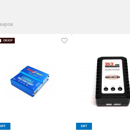
оваров
ХИТ
ХИТ