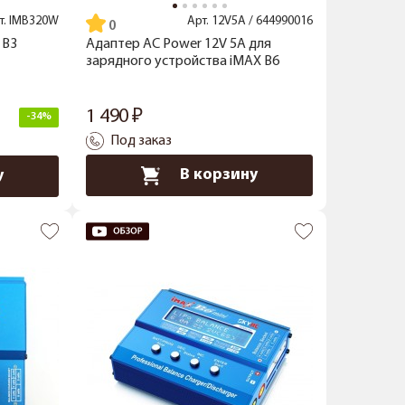
т.
IMB320W
Арт.
12V5A / 644990016
 B3
Адаптер AC Power 12V 5A для
зарядного устройства iMAX В6
1 490
-34%
Под заказ
В корзину
у