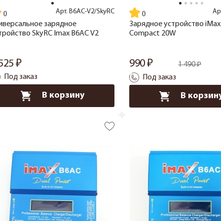
Арт.
B6AC-V2/SkyRC
Ар
иверсальное зарядное
Зарядное устройство iMax
тройство SkyRC Imax B6AC V2
Compact 20W
 525
990
1 490
Под заказ
Под заказ
В корзину
В корзин