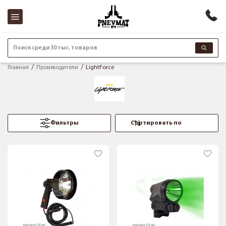
Поиск среди 30 тыс. товаров
Главная
Производители
LightForce
Фильтры