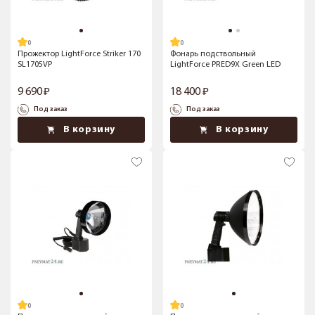
Прожектор LightForce Striker 170
Фонарь подствольный
SL1705VP
LightForce PRED9X Green LED
9 690
18 400
Под заказ
Под заказ
В корзину
В корзину