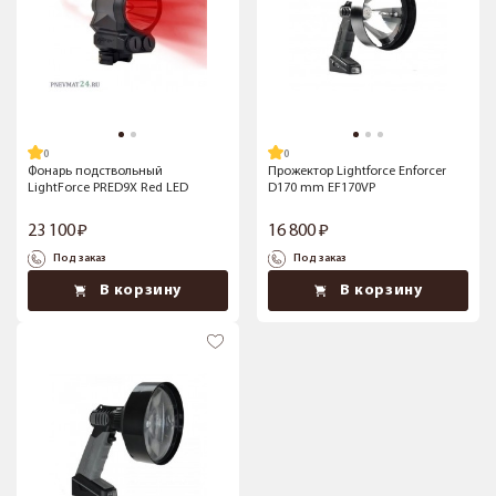
Фонарь подствольный
Прожектор Lightforce Enforcer
LightForce PRED9X Red LED
D170 mm EF170VP
23 100
16 800
Под заказ
Под заказ
В корзину
В корзину