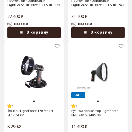
Прожектор ксеноновый
Прожектор ксеноновый
LightForce HID Blitz CBSLSHID 170
LightForce HID Blitz CBSLSHID 240
27 400
31 100
Под заказ
Под заказ
В корзину
В корзину
ХИТ
Фонарь LightForce 170 Striker
Ручной прожектор LightForce
SL1705EXP
Blitz 240 SL2406EXP
8 290
11 490