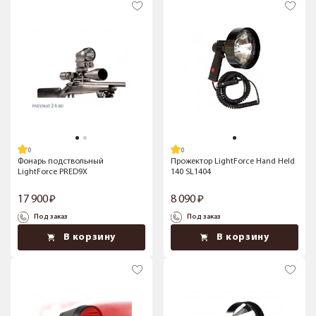
Фонарь подствольный
Прожектор LightForce Hand Held
LightForce PRED9X
140 SL1404
17 900
8 090
Под заказ
Под заказ
В корзину
В корзину