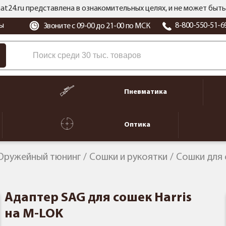
at24.ru представлена в ознакомительных целях, и не может бы
ы
8-800-550-51-6
Звоните с 09-00 до 21-00 по МСК
Пневматика
Оптика
Оружейный тюнинг
Сошки и рукоятки
Сошки для
Адаптер SAG для сошек Harris
на M-LOK