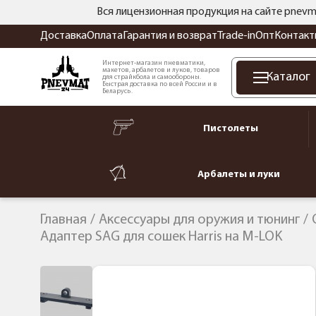
Вся лицензионная продукция на сайте pnevm
Доставка
Оплата
Гарантия и возврат
Trade-in
Опт
Контакт
Интернет-магазин пневматики,
макетов, арбалетов и луков, товаров
Каталог
для страйкбола и самообороны.
Быстрая доставка по всей России и в
Беларусь.
Пистолеты
Арбалеты и луки
Главная
Аксессуары для оружия и тюнинг
Адаптер SAG для сошек Harris на M-LOK