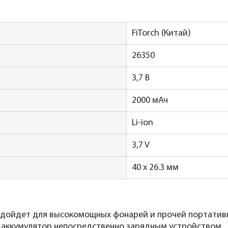
FiTorch (Китай)
26350
3,7 В
2000 мАч
Li-ion
3,7 V
40 х 26.3 мм
подойдет для высокомощных фонарей и прочей портатив
т аккумулятор непосредственно зарядным устройством.