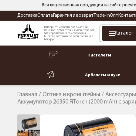
Вся лицензионная продукция на сайте pnevm
Доставка
Оплата
Гарантия и возврат
Trade-in
Опт
Контакт
Интернет-магазин пневматики,
макетов, арбалетов и луков, товаров
Каталог
для страйкбола и самообороны.
Быстрая доставка по всей России и в
Беларусь.
Пистолеты
Арбалеты и луки
Главная
Оптика и кронштейны
Аксессуары
Аккумулятор 26350 FiTorch (2000 mAh) с зар