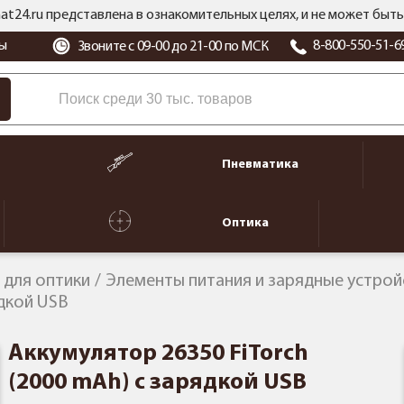
at24.ru представлена в ознакомительных целях, и не может бы
ы
8-800-550-51-6
Звоните с 09-00 до 21-00 по МСК
Пневматика
Оптика
 для оптики
Элементы питания и зарядные устрой
ядкой USB
Аккумулятор 26350 FiTorch
(2000 mAh) с зарядкой USB