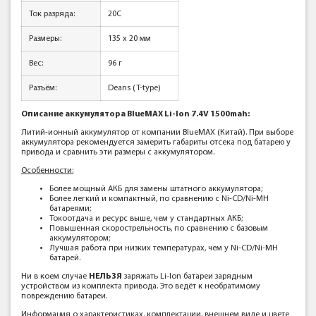
Ток разряда:
20C
Размеры:
135 x 20 мм
Вес:
96 г
Разъём:
Deans (T-type)
Описание аккумулятора BlueMAX Li-Ion 7.4V 1500mah:
Литий-ионный аккумулятор от компании BlueMAX (Китай). При выборе
аккумулятора рекомендуется замерить габариты отсека под батарею у
привода и сравнить эти размеры с аккумулятором.
Особенности:
Более мощный АКБ для замены штатного аккумулятора;
Более легкий и компактный, по сравнению с Ni-CD/Ni-MH
батареями;
Токоотдача и ресурс выше, чем у стандартных АКБ;
Повышенная скорострельность, по сравнению с базовым
аккумулятором;
Лучшая работа при низких температурах, чем у Ni-CD/Ni-MH
батарей.
Ни в коем случае
НЕЛЬЗЯ
заряжать Li-Ion батареи зарядным
устройством из комплекта привода. Это ведёт к необратимому
повреждению батареи.
Информация о характеристиках, комплектации, внешнем виде и цвете