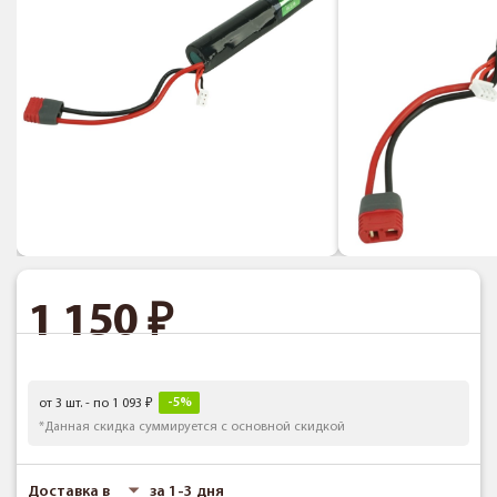
1 150
-5%
от 3 шт. - по 1 093
*Данная скидка суммируется с основной скидкой
Доставка в
за 1-3 дня