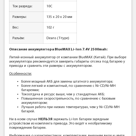
Ток разряда:
10C
Размеры:
135 x 20 x 20 мм
Вес:
102 г
Разъём:
Deans (T-type)
Описание аккумулятора BlueMAX Li-Ion 7.4V 2500mah:
Литий-ионный аккумулятор от компании BlueMAX (Китай). При выборе
аккумулятора рекомендуется замерить габариты отсека под батарею у
привода и сравнить эти размеры с аккумулятором.
Особенности:
Более мощный АКБ для замены штатного аккумулятора;
Более легкий и компактный, по сравнению с Ni-CD/Ni-MH
батареями;
Токоотдача и ресурс выше, чем у стандартных АКБ;
Повышенная скорострельность, по сравнению с базовым
аккумулятором;
Лучшая работа при низких температурах, чем у Ni-CD/Ni-MH
батарей.
Ни в коем случае
НЕЛЬЗЯ
заряжать Li-Ion батареи зарядным
устройством из комплекта привода. Это ведёт к необратимому
повреждению батареи.
Информация о характеристиках, комплектации, внешнем виде и цвете