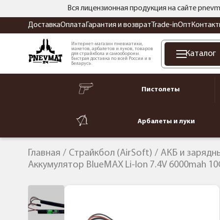
Вся лицензионная продукция на сайте pnevm
Доставка
Оплата
Гарантия и возврат
Trade-in
Опт
Контакт
Интернет-магазин пневматики,
макетов, арбалетов и луков, товаров
Каталог
для страйкбола и самообороны.
Быстрая доставка по всей России и в
Беларусь.
Пистолеты
Арбалеты и луки
Главная
Страйкбол (AirSoft)
АКБ и зарядн
Аккумулятор BlueMAX Li-Ion 7.4V 6000mah 10C