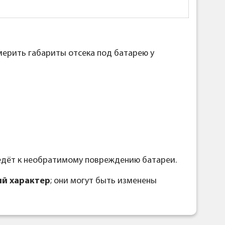
мерить габариты отсека под батарею у
ведёт к необратимому повреждению батареи.
й характер
; они могут быть изменены