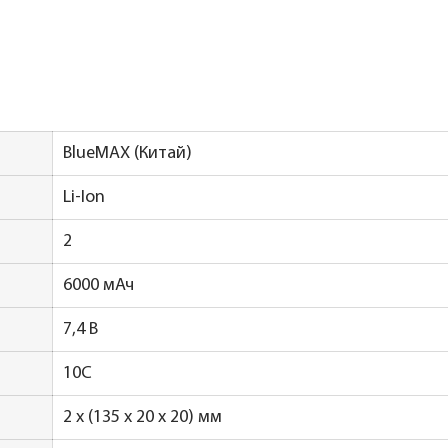
BlueMAX (Китай)
Li-Ion
2
6000 мАч
7,4 В
10C
2 x (135 x 20 x 20) мм