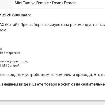
Mini Tamiya Female / Deans Female
V 2S2P 6000mah:
X (Китай). При выборе аккумулятора рекомендуется за
ром.
а;
MH батареями;
вым аккумулятором;
Ni-MH батарей.
реи зарядным устройством из комплекта привода. Это 
, внешнем виде и цвете товара
носит ознакомительны