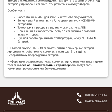
выборе аккумулятора рекомендуется замерить габариты отсека под
батарею у привода и сравнить эти размеры с аккумулятором.
Особенности:
Более мощный АКБ для замены штатного аккумулятора;
Более легкий и компактный, по сравнению с Ni-CD/Ni-MH
батареями;
Токоотдача и ресурс выше, чем у стандартных АКБ;
Повышенная скорострельность, по сравнению с базовым
аккумулятором;
Лучшая работа при низких температурах, чем у Ni-CD/Ni-MH
батарей.
Ни в коем случае
НЕЛЬЗЯ
заряжать литий-полимерные батареи
зарядным устройством из комплекта привода. Это ведёт к
необратимому повреждению батареи.
Информация о характеристиках, комплектации, внешнем виде и цвете
товара
носит ознакомительный характер
; они могут быть
изменены производителем без уведомления.
8 (800) 550-51-69
8 (499) 685-45-92