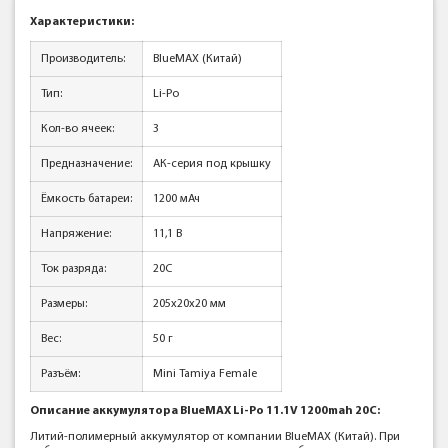
Характеристики:
Производитель:
BlueMAX (Китай)
Тип:
Li-Po
Кол-во ячеек:
3
Предназначение:
АК-серия под крышку
Ёмкость батареи:
1200 мАч
Напряжение:
11,1 В
Ток разряда:
20C
Размеры:
205x20x20 мм
Вес:
50 г
Разъём:
Mini Tamiya Female
Описание аккумулятора BlueMAX Li-Po 11.1V 1200mah 20C:
Литий-полимерный аккумулятор от компании BlueMAX (Китай). При