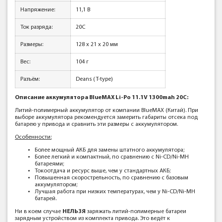
Напряжение:
11,1 В
Ток разряда:
20C
Размеры:
128 x 21 x 20 мм
Вес:
104 г
Разъём:
Deans (T-type)
Описание аккумулятора BlueMAX Li-Po 11.1V 1300mah 20C:
Литий-полимерный аккумулятор от компании BlueMAX (Китай). При
выборе аккумулятора рекомендуется замерить габариты отсека под
батарею у привода и сравнить эти размеры с аккумулятором.
Особенности:
Более мощный АКБ для замены штатного аккумулятора;
Более легкий и компактный, по сравнению с Ni-CD/Ni-MH
батареями;
Токоотдача и ресурс выше, чем у стандартных АКБ;
Повышенная скорострельность, по сравнению с базовым
аккумулятором;
Лучшая работа при низких температурах, чем у Ni-CD/Ni-MH
батарей.
Ни в коем случае
НЕЛЬЗЯ
заряжать литий-полимерные батареи
зарядным устройством из комплекта привода. Это ведёт к