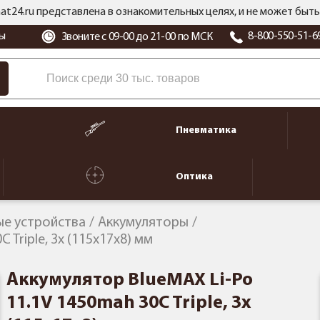
at24.ru представлена в ознакомительных целях, и не может бы
ы
8-800-550-51-6
Звоните с 09-00 до 21-00 по МСК
Пневматика
Оптика
ые устройства
Аккумуляторы
 Triple, 3x (115x17x8) мм
Аккумулятор BlueMAX Li-Po
11.1V 1450mah 30C Triple, 3x