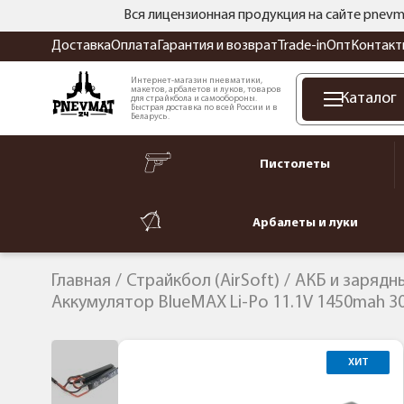
Вся лицензионная продукция на сайте pnevm
Доставка
Оплата
Гарантия и возврат
Trade-in
Опт
Контакт
Интернет-магазин пневматики,
макетов, арбалетов и луков, товаров
Каталог
для страйкбола и самообороны.
Быстрая доставка по всей России и в
Беларусь.
Пистолеты
Арбалеты и луки
Главная
Страйкбол (AirSoft)
АКБ и зарядн
Аккумулятор BlueMAX Li-Po 11.1V 1450mah 30C
ХИТ