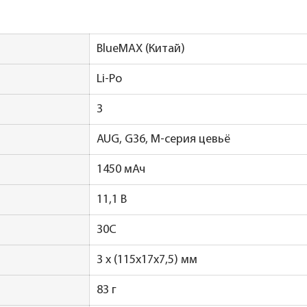
BlueMAX (Китай)
Li-Po
3
AUG, G36, М-серия цевьё
1450 мАч
11,1 В
30C
3 x (115x17x7,5) мм
83 г