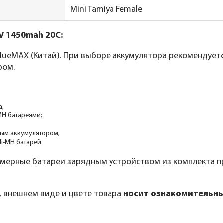
Mini Tamiya Female
V 1450mah 20C:
ueMAX (Китай). При выборе аккумулятора рекомендуетс
ром.
а;
MH батареями;
вым аккумулятором;
Ni-MH батарей.
мерные батареи зарядным устройством из комплекта п
, внешнем виде и цвете товара
носит ознакомительны