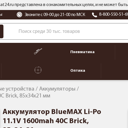
at24.ru представлена в ознакомительных целях, и не может бы
ы
8-800-550-51-6
Звоните с 09-00 до 21-00 по МСК
Пневматика
Оптика
ые устройства
Аккумуляторы
C Brick, 85x34x21 мм
Аккумулятор BlueMAX Li-Po
11.1V 1600mah 40C Brick,