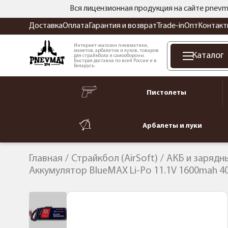
Вся лицензионная продукция на сайте pnevm
Доставка
Оплата
Гарантия и возврат
Trade-in
Опт
Контакт
Интернет-магазин пневматики,
макетов, арбалетов и луков, товаров
Каталог
для страйкбола и самообороны.
Быстрая доставка по всей России и в
Беларусь.
Пистолеты
Арбалеты и луки
Главная
Страйкбол (AirSoft)
АКБ и зарядн
Аккумулятор BlueMAX Li-Po 11.1V 1600mah 40