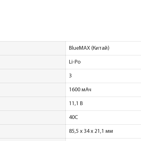
BlueMAX (Китай)
Li-Po
3
1600 мАч
11,1 В
40C
85,5 x 34 x 21,1 мм