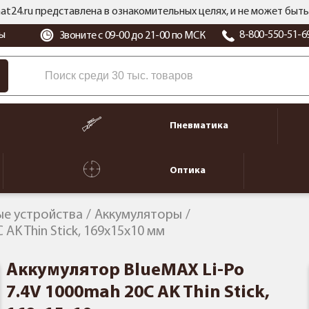
at24.ru представлена в ознакомительных целях, и не может бы
ы
8-800-550-51-6
Звоните с 09-00 до 21-00 по МСК
Пневматика
Оптика
ые устройства
Аккумуляторы
AK Thin Stick, 169x15x10 мм
Аккумулятор BlueMAX Li-Po
7.4V 1000mah 20C AK Thin Stick,