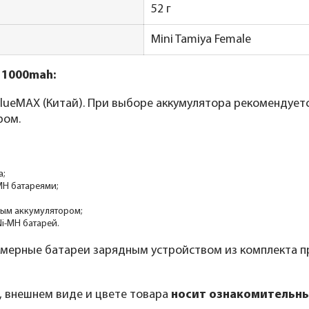
52 г
Mini Tamiya Female
 1000mah:
ueMAX (Китай). При выборе аккумулятора рекомендуетс
ром.
а;
MH батареями;
вым аккумулятором;
Ni-MH батарей.
мерные батареи зарядным устройством из комплекта п
, внешнем виде и цвете товара
носит ознакомительны