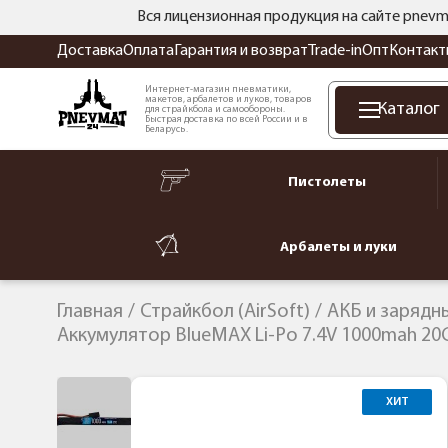
Вся лицензионная продукция на сайте pnevm
Доставка
Оплата
Гарантия и возврат
Trade-in
Опт
Контакт
Интернет-магазин пневматики,
макетов, арбалетов и луков, товаров
Каталог
для страйкбола и самообороны.
Быстрая доставка по всей России и в
Беларусь.
Пистолеты
Арбалеты и луки
Главная
Страйкбол (AirSoft)
АКБ и зарядн
Аккумулятор BlueMAX Li-Po 7.4V 1000mah 20C 
ХИТ