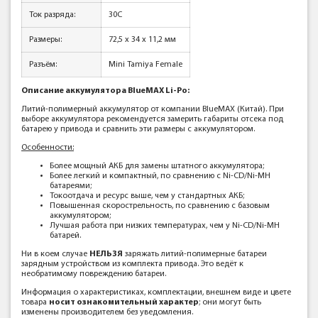
Ток разряда:
30C
Размеры:
72,5 x 34 x 11,2 мм
Разъём:
Mini Tamiya Female
Описание аккумулятора BlueMAX Li-Po:
Литий-полимерный аккумулятор от компании BlueMAX (Китай). При
выборе аккумулятора рекомендуется замерить габариты отсека под
батарею у привода и сравнить эти размеры с аккумулятором.
Особенности:
Более мощный АКБ для замены штатного аккумулятора;
Более легкий и компактный, по сравнению с Ni-CD/Ni-MH
батареями;
Токоотдача и ресурс выше, чем у стандартных АКБ;
Повышенная скорострельность, по сравнению с базовым
аккумулятором;
Лучшая работа при низких температурах, чем у Ni-CD/Ni-MH
батарей.
Ни в коем случае
НЕЛЬЗЯ
заряжать литий-полимерные батареи
зарядным устройством из комплекта привода. Это ведёт к
необратимому повреждению батареи.
Информация о характеристиках, комплектации, внешнем виде и цвете
товара
носит ознакомительный характер
; они могут быть
изменены производителем без уведомления.