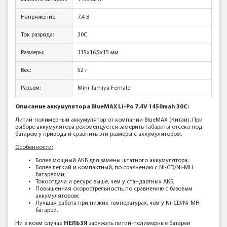
Напряжение:
7,4 В
Ток разряда:
30C
Размеры:
115x16,5x15 мм
Вес:
52 г
Разъём:
Mini Tamiya Female
Описание аккумулятора BlueMAX Li-Po 7.4V 1450mah 30C:
Литий-полимерный аккумулятор от компании BlueMAX (Китай). При
выборе аккумулятора рекомендуется замерить габариты отсека под
батарею у привода и сравнить эти размеры с аккумулятором.
Особенности:
Более мощный АКБ для замены штатного аккумулятора;
Более легкий и компактный, по сравнению с Ni-CD/Ni-MH
батареями;
Токоотдача и ресурс выше, чем у стандартных АКБ;
Повышенная скорострельность, по сравнению с базовым
аккумулятором;
Лучшая работа при низких температурах, чем у Ni-CD/Ni-MH
батарей.
Ни в коем случае
НЕЛЬЗЯ
заряжать литий-полимерные батареи