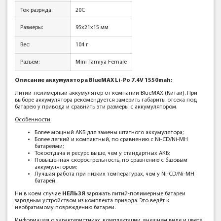
Ток разряда:
20C
Размеры:
95x21x15 мм
Вес:
104 г
Разъём:
Mini Tamiya Female
Описание аккумулятора BlueMAX Li-Po 7.4V 1550mah:
Литий-полимерный аккумулятор от компании BlueMAX (Китай). При
выборе аккумулятора рекомендуется замерить габариты отсека под
батарею у привода и сравнить эти размеры с аккумулятором.
Особенности:
Более мощный АКБ для замены штатного аккумулятора;
Более легкий и компактный, по сравнению с Ni-CD/Ni-MH
батареями;
Токоотдача и ресурс выше, чем у стандартных АКБ;
Повышенная скорострельность, по сравнению с базовым
аккумулятором;
Лучшая работа при низких температурах, чем у Ni-CD/Ni-MH
батарей.
Ни в коем случае
НЕЛЬЗЯ
заряжать литий-полимерные батареи
зарядным устройством из комплекта привода. Это ведёт к
необратимому повреждению батареи.
Информация о характеристиках, комплектации, внешнем виде и цвете