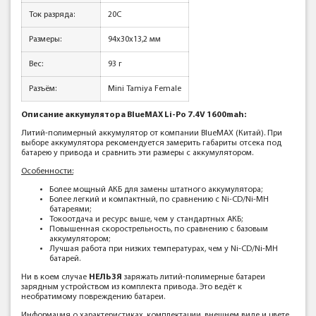
Ток разряда:
20C
Размеры:
94x30x13,2 мм
Вес:
93 г
Разъём:
Mini Tamiya Female
Описание аккумулятора BlueMAX Li-Po 7.4V 1600mah:
Литий-полимерный аккумулятор от компании BlueMAX (Китай). При
выборе аккумулятора рекомендуется замерить габариты отсека под
батарею у привода и сравнить эти размеры с аккумулятором.
Особенности:
Более мощный АКБ для замены штатного аккумулятора;
Более легкий и компактный, по сравнению с Ni-CD/Ni-MH
батареями;
Токоотдача и ресурс выше, чем у стандартных АКБ;
Повышенная скорострельность, по сравнению с базовым
аккумулятором;
Лучшая работа при низких температурах, чем у Ni-CD/Ni-MH
батарей.
Ни в коем случае
НЕЛЬЗЯ
заряжать литий-полимерные батареи
зарядным устройством из комплекта привода. Это ведёт к
необратимому повреждению батареи.
Информация о характеристиках, комплектации, внешнем виде и цвете