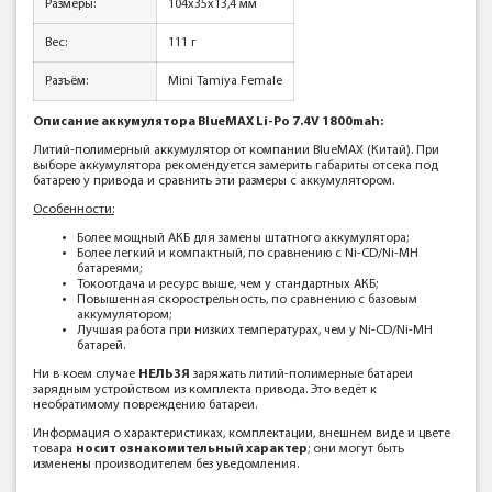
Размеры:
104x35x13,4 мм
Вес:
111 г
Разъём:
Mini Tamiya Female
Описание аккумулятора BlueMAX Li-Po 7.4V 1800mah:
Литий-полимерный аккумулятор от компании BlueMAX (Китай). При
выборе аккумулятора рекомендуется замерить габариты отсека под
батарею у привода и сравнить эти размеры с аккумулятором.
Особенности:
Более мощный АКБ для замены штатного аккумулятора;
Более легкий и компактный, по сравнению с Ni-CD/Ni-MH
батареями;
Токоотдача и ресурс выше, чем у стандартных АКБ;
Повышенная скорострельность, по сравнению с базовым
аккумулятором;
Лучшая работа при низких температурах, чем у Ni-CD/Ni-MH
батарей.
Ни в коем случае
НЕЛЬЗЯ
заряжать литий-полимерные батареи
зарядным устройством из комплекта привода. Это ведёт к
необратимому повреждению батареи.
Информация о характеристиках, комплектации, внешнем виде и цвете
товара
носит ознакомительный характер
; они могут быть
изменены производителем без уведомления.