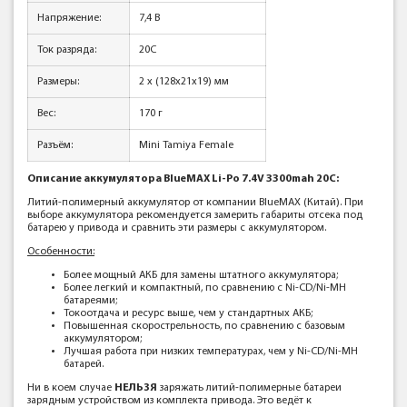
Напряжение:
7,4 В
Ток разряда:
20C
Размеры:
2 x (128x21x19) мм
Вес:
170 г
Разъём:
Mini Tamiya Female
Описание аккумулятора BlueMAX Li-Po 7.4V 3300mah 20C:
Литий-полимерный аккумулятор от компании BlueMAX (Китай). При
выборе аккумулятора рекомендуется замерить габариты отсека под
батарею у привода и сравнить эти размеры с аккумулятором.
Особенности:
Более мощный АКБ для замены штатного аккумулятора;
Более легкий и компактный, по сравнению с Ni-CD/Ni-MH
батареями;
Токоотдача и ресурс выше, чем у стандартных АКБ;
Повышенная скорострельность, по сравнению с базовым
аккумулятором;
Лучшая работа при низких температурах, чем у Ni-CD/Ni-MH
батарей.
Ни в коем случае
НЕЛЬЗЯ
заряжать литий-полимерные батареи
зарядным устройством из комплекта привода. Это ведёт к