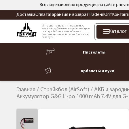
Вся лицензионная продукция на сайте pnevm
Доставка
Оплата
Гарантия и возврат
Trade-in
Опт
Контакт
Интернет-магазин пневматики,
макетов, арбалетов и луков, товаров
Каталог
для страйкбола и самообороны.
Быстрая доставка по всей России и в
Беларусь.
Пистолеты
Арбалеты и луки
Главная
Страйкбол (AirSoft)
АКБ и зарядн
Аккумулятор G&G Li-po 1000 mAh 7.4V для G-