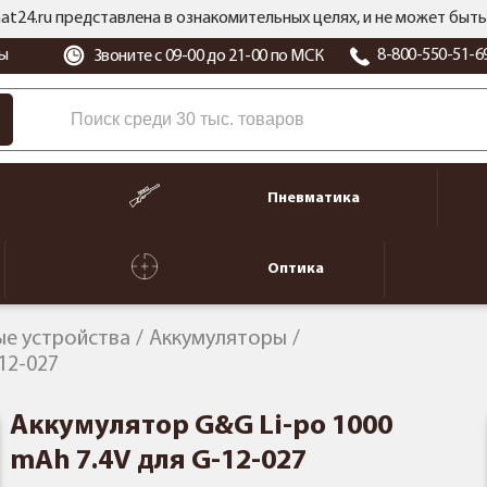
at24.ru представлена в ознакомительных целях, и не может бы
ы
8-800-550-51-6
Звоните с 09-00 до 21-00 по МСК
Пневматика
Оптика
ые устройства
Аккумуляторы
12-027
Аккумулятор G&G Li-po 1000
mAh 7.4V для G-12-027