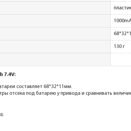
пласти
1000m
68*32*
130 г
 7.4V:
атареи составляет 68*32*11мм.
ры отсека под батарею у привода и сравнивать величи
КБ