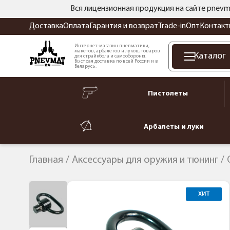
Вся лицензионная продукция на сайте pnevm
Доставка
Оплата
Гарантия и возврат
Trade-in
Опт
Контакт
Интернет-магазин пневматики,
макетов, арбалетов и луков, товаров
Каталог
для страйкбола и самообороны.
Быстрая доставка по всей России и в
Беларусь.
Пистолеты
Арбалеты и луки
Главная
Аксессуары для оружия и тюнинг
ХИТ