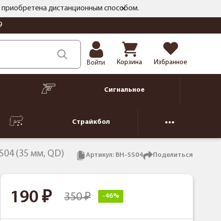
ть приобретена дистанционным способом.
9
Корзина
Избранное
Войти
Сигнальное
Страйкбол
S04 (35 мм, QD)
Артикул:
BH-SS04
Поделиться
190
350
-46%