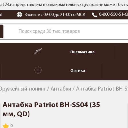
at24.ru представлена в ознакомительных целях, и не может бы
ы
8-800-550-51-6
Звоните с 09-00 до 21-00 по МСК
Пневматика
Оптика
Оружейный тюнинг
Антабки
Антабка Patriot BH-S
Антабка Patriot BH-SS04 (35
мм, QD)