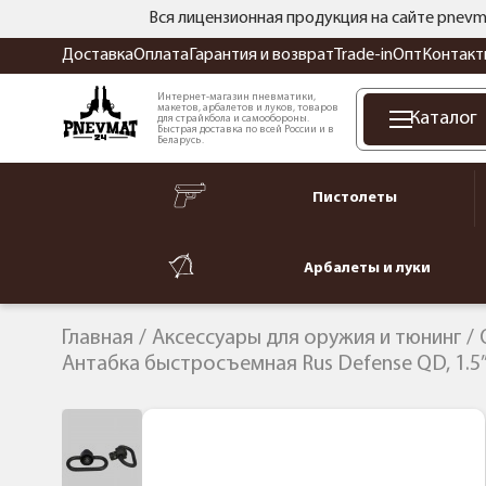
Вся лицензионная продукция на сайте pnevm
Доставка
Оплата
Гарантия и возврат
Trade-in
Опт
Контакт
Интернет-магазин пневматики,
макетов, арбалетов и луков, товаров
Каталог
для страйкбола и самообороны.
Быстрая доставка по всей России и в
Беларусь.
Пистолеты
Арбалеты и луки
Главная
Аксессуары для оружия и тюнинг
Антабка быстросъемная Rus Defense QD, 1.5” 