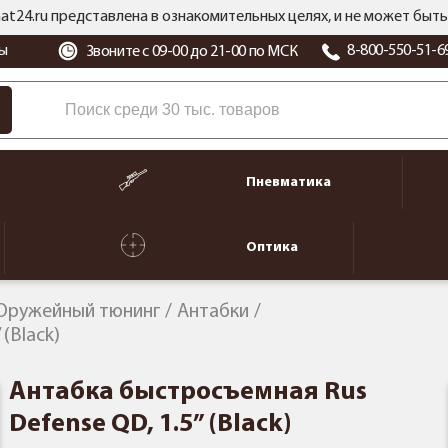
at24.ru представлена в ознакомительных целях, и не может бы
ы
8-800-550-51-6
Звоните с 09-00 до 21-00 по МСК
Пневматика
Оптика
Оружейный тюнинг
Антабки
(Black)
Антабка быстросъемная Rus
Defense QD, 1.5” (Black)