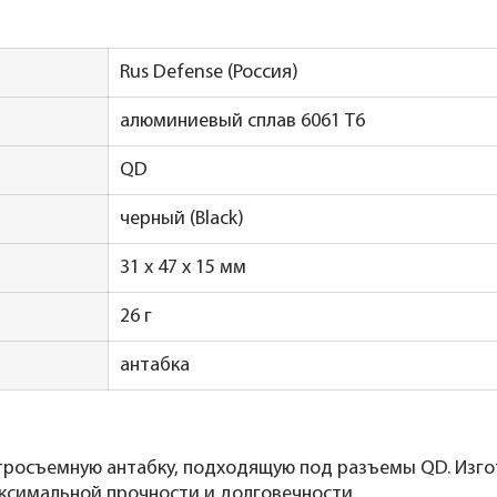
Rus Defense (Россия)
алюминиевый сплав 6061 T6
QD
черный (Black)
31 х 47 х 15 мм
26 г
антабка
росъемную антабку, подходящую под разъемы QD. Изгот
ксимальной прочности и долговечности.