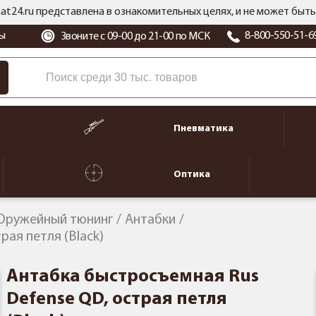
at24.ru представлена в ознакомительных целях, и не может бы
ы
8-800-550-51-6
Звоните с 09-00 до 21-00 по МСК
Пневматика
Оптика
Оружейный тюнинг
Антабки
ая петля (Black)
Антабка быстросъемная Rus
Defense QD, острая петля