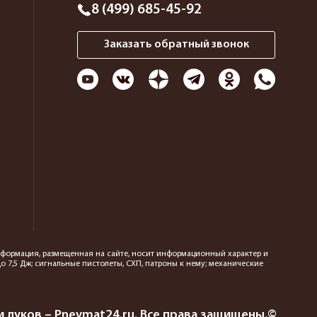
8 (499) 685-45-92
Заказать обратный звонок
 информация, размещенная на сайте, носит информационный характер и
 7,5 Дж; сигнальные пистолеты, СХП, патроны к нему; механические
 луков – Pnevmat24.ru. Все права защищены.©