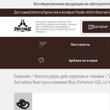
Вся лицензионная продукция на сайте pnevm
Доставка
Оплата
Гарантия и возврат
Trade-in
Опт
Контакт
Интернет-магазин пневматики,
макетов, арбалетов и луков, товаров
Каталог
для страйкбола и самообороны.
Быстрая доставка по всей России и в
Беларусь.
Пистолеты
Арбалеты и луки
Главная
Аксессуары для оружия и тюнинг
Антабка быстросъемная Rus Defense QD, остр