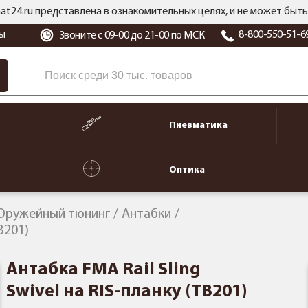
at24.ru представлена в ознакомительных целях, и не может бы
ы
8-800-550-51-6
Звоните с 09-00 до 21-00 по МСК
Пневматика
Оптика
Оружейный тюнинг
Антабки
B201)
Антабка FMA Rail Sling
Swivel на RIS-планку (TB201)