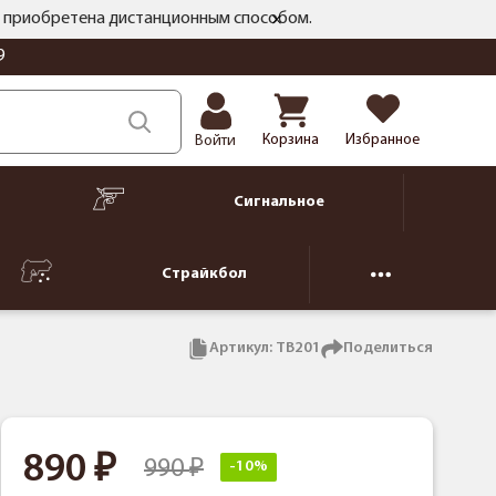
ть приобретена дистанционным способом.
9
Корзина
Избранное
Войти
Сигнальное
Страйкбол
Артикул:
TB201
Поделиться
890
990
-10%