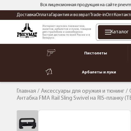
Вся лицензионная продукция на сайте pnevm
Доставка
Оплата
Гарантия и возврат
Trade-in
Опт
Контакт
Интернет-магазин пневматики,
макетов, арбалетов и луков, товаров
Каталог
для страйкбола и самообороны.
Быстрая доставка по всей России и в
Беларусь.
Пистолеты
Арбалеты и луки
Главная
Аксессуары для оружия и тюнинг
Антабка FMA Rail Sling Swivel на RIS-планку (T