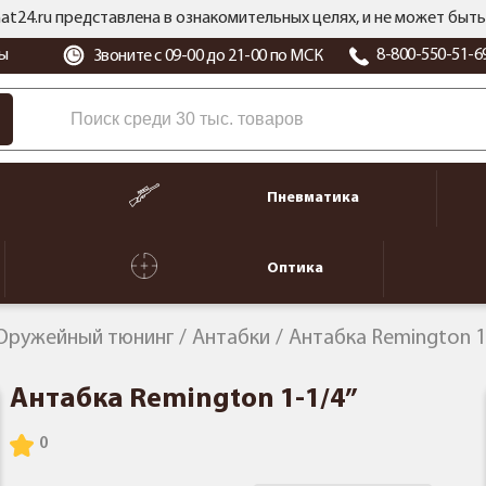
at24.ru представлена в ознакомительных целях, и не может бы
ы
8-800-550-51-6
Звоните с 09-00 до 21-00 по МСК
Пневматика
Оптика
Оружейный тюнинг
Антабки
Антабка Remington 1
Антабка Remington 1-1/4”