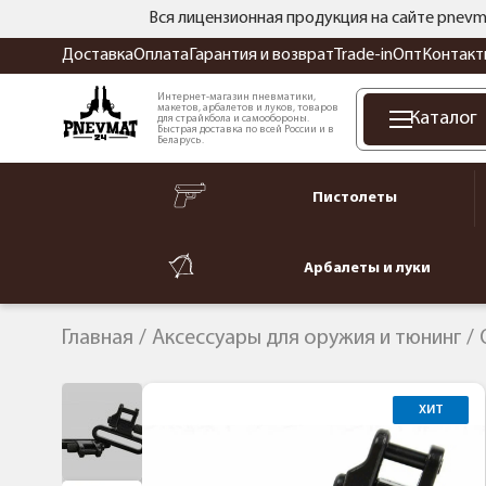
Вся лицензионная продукция на сайте pnevm
Доставка
Оплата
Гарантия и возврат
Trade-in
Опт
Контакт
Интернет-магазин пневматики,
макетов, арбалетов и луков, товаров
Каталог
для страйкбола и самообороны.
Быстрая доставка по всей России и в
Беларусь.
Пистолеты
Арбалеты и луки
Главная
Аксессуары для оружия и тюнинг
ХИТ