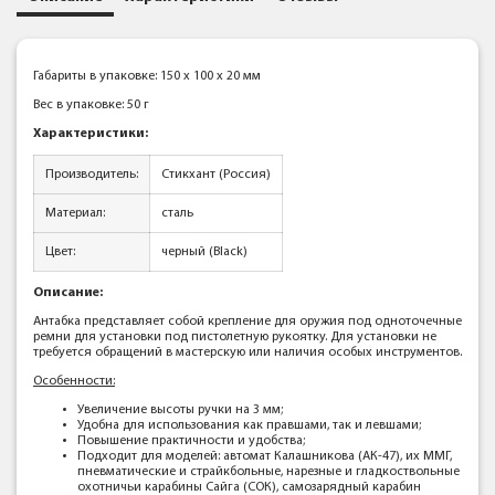
Габариты в упаковке: 150 x 100 x 20 мм
Вес в упаковке: 50 г
Характеристики:
Производитель:
Стикхант (Россия)
Материал:
сталь
Цвет:
черный (Black)
Описание:
Антабка представляет собой крепление для оружия под одноточечные
ремни для установки под пистолетную рукоятку. Для установки не
требуется обращений в мастерскую или наличия особых инструментов.
Особенности:
Увеличение высоты ручки на 3 мм;
Удобна для использования как правшами, так и левшами;
Повышение практичности и удобства;
Подходит для моделей: автомат Калашникова (АК-47), их ММГ,
пневматические и страйкбольные, нарезные и гладкоствольные
охотничьи карабины Сайга (СОК), самозарядный карабин