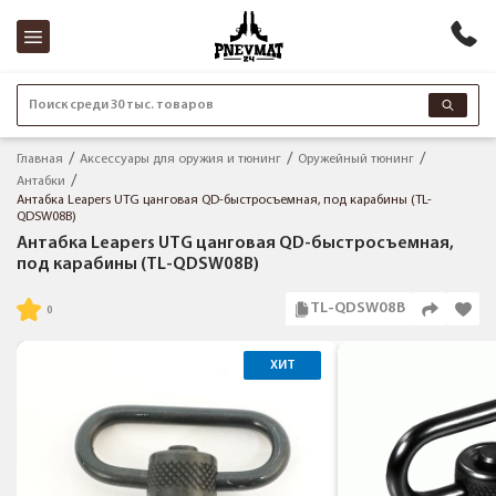
Поиск среди 30 тыс. товаров
Главная
Аксессуары для оружия и тюнинг
Оружейный тюнинг
Антабки
Антабка Leapers UTG цанговая QD-быстросъемная, под карабины (TL-
QDSW08B)
Антабка Leapers UTG цанговая QD-быстросъемная,
под карабины (TL-QDSW08B)
TL-QDSW08B
ХИТ