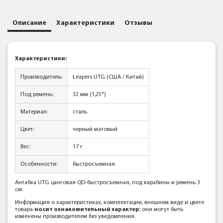
Описание
Характеристики
Отзывы
Характеристики:
Производитель:
Leapers UTG (США / Китай)
Под ремень:
32 мм (1,25")
Материал:
сталь
Цвет:
черный матовый
Вес:
17 г
Особенности:
быстросъемная
Антабка UTG цанговая QD-быстросъемная, под карабины и ремень 3
см.
Информация о характеристиках, комплектации, внешнем виде и цвете
товара
носит ознакомительный характер
; они могут быть
изменены производителем без уведомления.