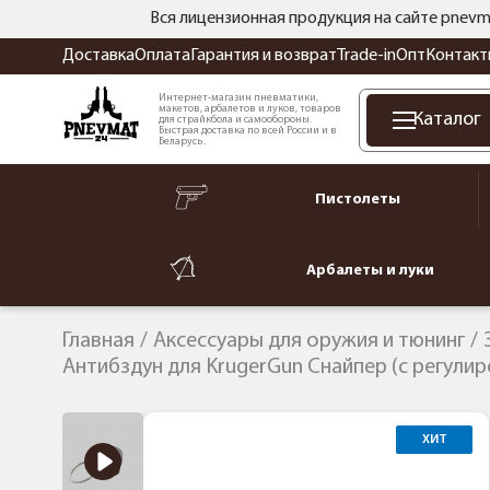
Вся лицензионная продукция на сайте pnevm
Доставка
Оплата
Гарантия и возврат
Trade-in
Опт
Контакт
Интернет-магазин пневматики,
макетов, арбалетов и луков, товаров
Каталог
для страйкбола и самообороны.
Быстрая доставка по всей России и в
Беларусь.
Пистолеты
Арбалеты и луки
Главная
Аксессуары для оружия и тюнинг
Антибздун для KrugerGun Снайпер (с регули
ХИТ