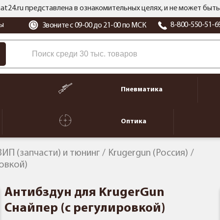
at24.ru представлена в ознакомительных целях, и не может бы
ы
8-800-550-51-6
Звоните с 09-00 до 21-00 по МСК
Пневматика
Оптика
ЗИП (запчасти) и тюнинг
Krugergun (Россия)
ровкой)
Антибздун для KrugerGun
Снайпер (с регулировкой)