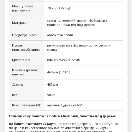
Макс. усилие
79 кгc (175 lbs)
натяжения:
ствол - алюминий, плечи - фибергласс,
Материал:
приклад - пластик под дерево
Предохранитель:
автоматический
Прицел.
регулируемый в 2-х плоскостях целик и
приспособления:
мушка
Крепление:
планка Weaver 22 мм
Ширина (размах
440 мм (17,32")
плечей):
Длина:
482 мм
Вес:
900 г
Комплектация
(?)
:
арбалет, 3 дротика 6,5"
Описание арбалета Ek Cobra Aluminum, пластик под дерево:
Арбалет-пистолет «Скаут»
(пластик под дерево) – это доступное
по цене и качественное оружие от известного бренда. «Скаут»