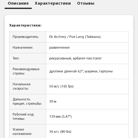
Описание
Характеристики
Отзывы
Характеристики:
Производитель:
Ek Archery / Poe Lang (Тайвань)
Назначение:
развлечение
Тип:
рекурсивный, арбалет-пистолет
Рекомендуемые
дротики длиной 6,5", шарики, гарпуны
стрелы:
Начальная
50 м/с (165 fps)
скорость:
Дальность
30 м
прицел. стрельбы:
Рабочий ход
139 мм (5,47")
тетивы:
Усилие
36 кгc (80 lbs)
натяжения: