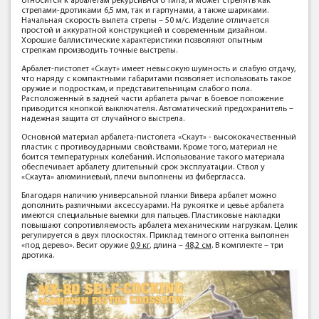
относится к арбалетам рекурсивного типа, и может стрелять как
стрелами-дротиками 6,5 мм, так и гарпунами, а также шариками.
Начальная скорость вылета стрелы – 50 м/с. Изделие отличается
простой и аккуратной конструкцией и современным дизайном.
Хорошие баллистические характеристики позволяют опытным
стрелкам производить точные выстрелы.
Арбалет-пистолет «Скаут» имеет невысокую шумность и слабую отдачу,
что наряду с компактными габаритами позволяет использовать такое
оружие и подросткам, и представительницам слабого пола.
Расположенный в задней части арбалета рычаг в боевое положение
приводится кнопкой выключателя. Автоматический предохранитель –
надежная защита от случайного выстрела.
Основной материал арбалета-пистолета «Скаут» - высококачественный
пластик с противоударными свойствами. Кроме того, материал не
боится температурных колебаний. Использование такого материала
обеспечивает арбалету длительный срок эксплуатации. Ствол у
«Скаута» алюминиевый, плечи выполнены из фибергласса.
Благодаря наличию универсальной планки Вивера арбалет можно
дополнить различными аксессуарами. На рукоятке и цевье арбалета
имеются специальные выемки для пальцев. Пластиковые накладки
повышают сопротивляемость арбалета механическим нагрузкам. Целик
регулируется в двух плоскостях. Приклад темного оттенка выполнен
«под дерево». Весит оружие
0,9 кг
, длина –
48,2 см
. В комплекте – три
дротика.