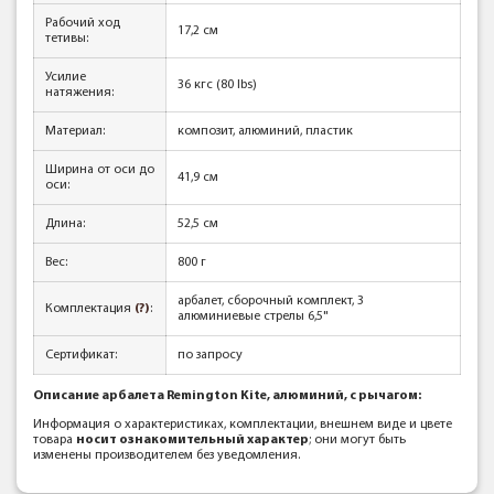
Рабочий ход
17,2 см
тетивы:
Усилие
36 кгc (80 lbs)
натяжения:
Материал:
композит, алюминий, пластик
Ширина от оси до
41,9 см
оси:
Длина:
52,5 см
Вес:
800 г
арбалет, сборочный комплект, 3
Комплектация
(?)
:
алюминиевые стрелы 6,5"
Сертификат:
по запросу
Описание арбалета Remington Kite, алюминий, с рычагом:
Информация о характеристиках, комплектации, внешнем виде и цвете
товара
носит ознакомительный характер
; они могут быть
изменены производителем без уведомления.