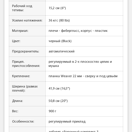
Рабочий ход
15,2 см (6")
тетивы:
Усилие натяжения:
36 кгc (80 lbs)
Материал:
плечи - фибергласс, корпус - пластик
Цвет:
черный (Black)
Предохранитель:
автоматический
Прицел.
регулируемый в 2-х плоскостях целик и
приспособления:
мушка
Крепление:
планка Weaver 22 мм - сверху и под цевьём
Ширина (размах
41,9 см (16,5")
плечей):
Длина:
50,8 см (20")
Вес:
900 г
Особенности:
регулируемый приклад