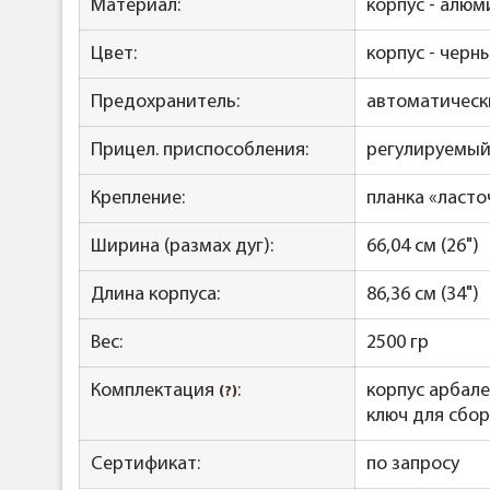
Материал:
корпус - алюми
Цвет:
корпус - черны
Предохранитель:
автоматическ
Прицел. приспособления:
регулируемый 
Крепление:
планка «ласто
Ширина (размах дуг):
66,04 см (26")
Длина корпуса:
86,36 см (34")
Вес:
2500 гр
Комплектация
:
корпус арбале
(?)
ключ для сбо
Сертификат:
по запросу