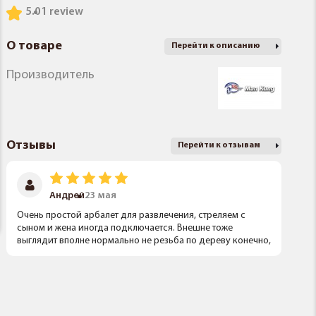
5.0
1 review
О товаре
Перейти к описанию
Производитель
Отзывы
Перейти к отзывам
Андрей
23 мая
Очень простой арбалет для развлечения, стреляем с
сыном и жена иногда подключается. Внешне тоже
выглядит вполне нормально не резьба по дереву конечно,
но и не совсем дешевка.