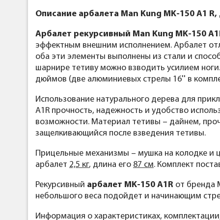
Описание арбалета Man Kung MK-150 A1 R,
Арбалет рекурсивный Man Kung MK-150 A1
эффектным внешним исполнением. Арбалет отл
оба эти элементы выполнены из стали и спосо
шарнире тетиву можно взводить усилием ноги.
дюймов (две алюминиевых стрелы 16'' в компл
Использование натурального дерева для прикл
А1R прочность, надежность и удобство исполь
возможности. Материал тетивы – дайнем, про
защелкивающийся после взведения тетивы.
Прицельные механизмы – мушка на колодке и ц
арбалет
2,5 кг
, длина его
87 см
. Комплект пост
Рекурсивный
арбалет MK-150 A1R
от бренда 
небольшого веса подойдет и начинающим стре
Информация о характеристиках, комплектации