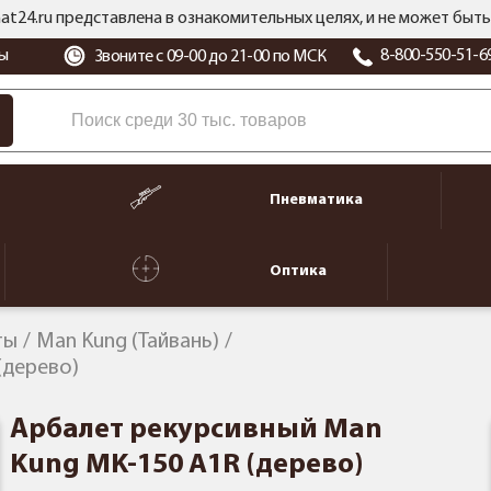
at24.ru представлена в ознакомительных целях, и не может бы
ы
8-800-550-51-6
Звоните с 09-00 до 21-00 по МСК
Пневматика
Оптика
ты
Man Kung (Тайвань)
(дерево)
Арбалет рекурсивный Man
Kung MK-150 A1R (дерево)