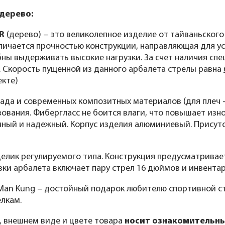
 дерево:
R
(дерево) – это великолепное изделие от тайваньского
ичается прочностью конструкции, направляющая для ус
бны выдерживать высокие нагрузки. За счет наличия с
 Скорость пущенной из данного арбалета стрелы равна
екте)
ада и современных композитных материалов (для плеч 
зования. Фибергласс не боится влаги, что повышает изн
чный и надежный. Корпус изделия алюминиевый. Присут
елик регулируемого типа. Конструкция предусматривает
авки арбалета включает пару стрел 16 дюймов и инвентар
Man Kung – достойный подарок любителю спортивной ст
лкам.
, внешнем виде и цвете товара
носит ознакомительны