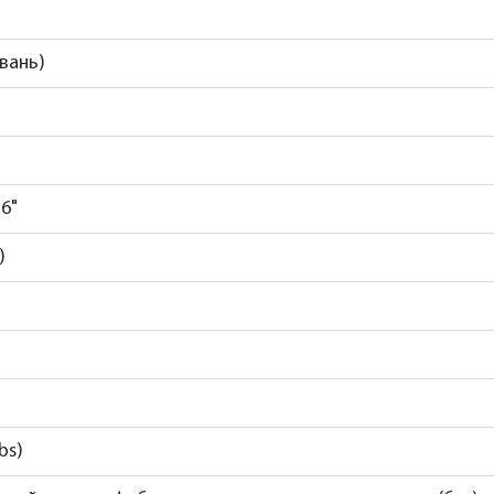
вань)
6"
)
bs)