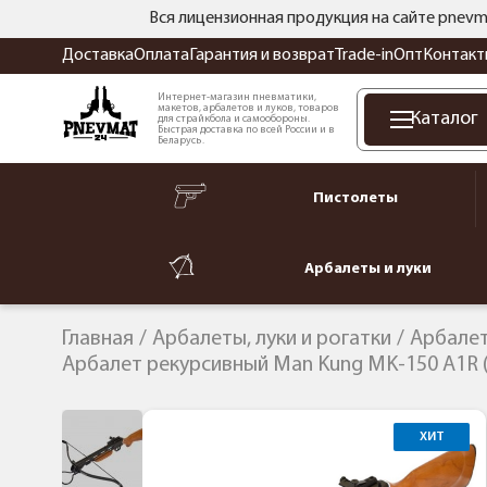
Вся лицензионная продукция на сайте pnevm
Доставка
Оплата
Гарантия и возврат
Trade-in
Опт
Контакт
Интернет-магазин пневматики,
макетов, арбалетов и луков, товаров
Каталог
для страйкбола и самообороны.
Быстрая доставка по всей России и в
Беларусь.
Пистолеты
Арбалеты и луки
Главная
Арбалеты, луки и рогатки
Арбале
Арбалет рекурсивный Man Kung MK-150 A1R 
ХИТ