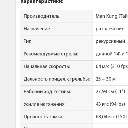
Характеристики:
Производитель:
Man Kung (Тай
Назначение:
развлечение
Тип:
рекурсивный
Рекомендуемые стрелы:
длиной 14" и 1
Начальная скорость:
64 м/с (210 fps
Дальность прицел. стрельбы:
25 – 30 м
Рабочий ход тетивы:
27,94 см (11")
Усилие натяжения:
43 кгc (94 lbs)
Прочность замка:
68,04 кгc (150 l