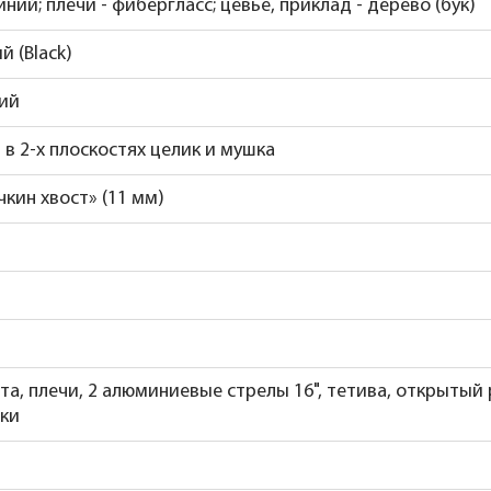
ний; плечи - фибергласс; цевье, приклад - дерево (бук)
й (Black)
ий
в 2-х плоскостях целик и мушка
чкин хвост» (11 мм)
та, плечи, 2 алюминиевые стрелы 16", тетива, открытый
рки