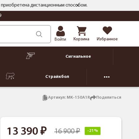
ть приобретена дистанционным способом.
9
Корзина
Избранное
Войти
Сигнальное
Страйкбол
Артикул:
MK-150A1R
Поделиться
13 390
16 900
-21%