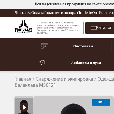
Вся лицензионная продукция на сайте pnevm
Доставка
Оплата
Гарантия и возврат
Trade-in
Опт
Контакт
Интернет-магазин пневматики,
макетов, арбалетов и луков, товаров
Каталог
для страйкбола и самообороны.
Быстрая доставка по всей России и в
Беларусь.
Пистолеты
Арбалеты и луки
Главная
Снаряжение и экипировка
Одежда
Балаклава MS0121
ХИТ