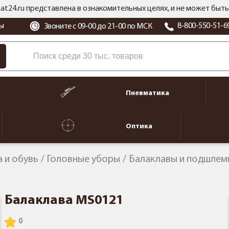
at24.ru представлена в ознакомительных целях, и не может бы
ы
8-800-550-51-6
Звоните с 09-00 до 21-00 по МСК
Пневматика
Оптика
 и обувь
Головные уборы
Балаклавы и подшлем
Балаклава MS0121