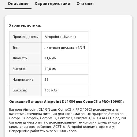
Описание
Характеристики
Отзывы
Характеристики:
Производитель:
Aimpoint (Швеция)
Тип:
литиевая дисковая 1/3N
Диаметр:
11,6 мм
Высота:
10,8 мм
Напряжение:
3В
Емкость:
160 мАч
Описание Батарея Aimpoint DL1/3N для CompC3 и PRO (10903):
Батарея Aimpoint DL1/3N для CompC3 и PRO 10903 используется в
качестве источника питания для коллиматорных прицелов Aimpoint
CompC3, CompM2, CompML2, CompM3, CompML3, PRO и ACO. На одной
батарее данного типа с использованием технологии улучшенного
цикла энергопотребления ACET от Aimpoint коллиматоры могут
непрерывно работать около 50000 часов.