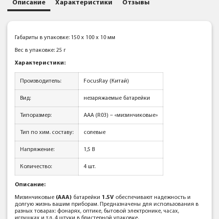
Описание
Характеристики
Отзывы
Габариты в упаковке: 150 x 100 x 10 мм
Вес в упаковке: 25 г
Характеристики:
Производитель:
FocusRay (Китай)
Вид:
незаряжаемые батарейки
Типоразмер:
AAA (R03) – «мизинчиковые»
Тип по хим. составу:
солевые
Напряжение:
1,5 В
Количество:
4 шт.
Описание:
Мизинчиковые
(AAA)
батарейки
1.5V
обеспечивают надежность и
долгую жизнь вашим приборам. Предназначены для использования в
разных товарах: фонарях, оптике, бытовой электронике, часах,
игрушках и т.д.
4 штуки
в блистерной упаковке.