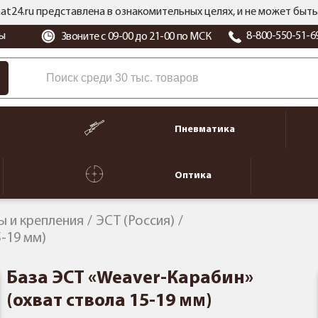
at24.ru представлена в ознакомительных целях, и не может бы
ы
8-800-550-51-6
Звоните с 09-00 до 21-00 по МСК
Пневматика
Оптика
 и крепления
ЭСТ (Россия)
-19 мм)
База ЭСТ «Weaver-Карабин»
(охват ствола 15-19 мм)