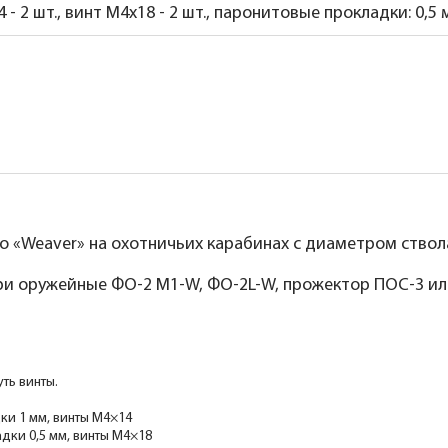
- 2 шт., винт M4x18 - 2 шт., паронитовые прокладки: 0,5 мм
 «Weaver» на охотничьих карабинах с диаметром ствола
ри оружейные ФО-2 М1-W, ФО-2L-W, прожектор ПОС-3 ил
ть винты.
ки 1 мм, винты М4×14
адки 0,5 мм, винты М4×18