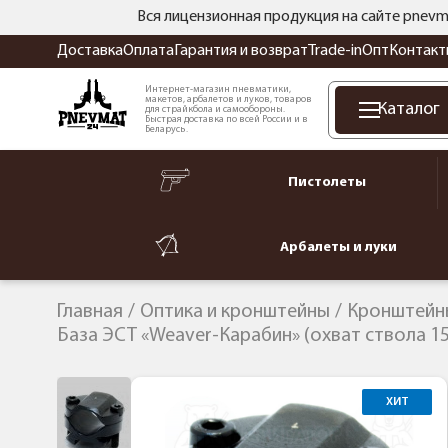
Вся лицензионная продукция на сайте pnevm
Доставка
Оплата
Гарантия и возврат
Trade-in
Опт
Контакт
Интернет-магазин пневматики,
макетов, арбалетов и луков, товаров
Каталог
для страйкбола и самообороны.
Быстрая доставка по всей России и в
Беларусь.
Пистолеты
Арбалеты и луки
Главная
Оптика и кронштейны
Кронштейны
База ЭСТ «Weaver-Карабин» (охват ствола 15
ХИТ