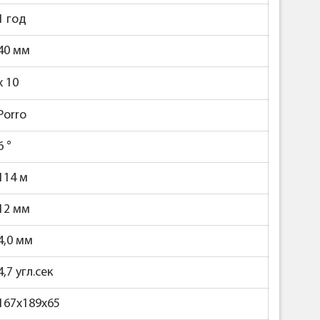
1 год
40 мм
x 10
Porro
6
°
114 м
12 мм
4,0 мм
4,7 угл.сек
167х189х65