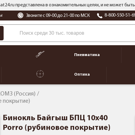
at24.ru представлена в ознакомительных целях, и не может бы
ы
8-800-550-51-6
Звоните с 09-00 до 21-00 по МСК
Пневматика
Оптика
ОМЗ (Россия)
е покрытие)
Бинокль Байгыш БПЦ 10x40
Porro (рубиновое покрытие)