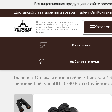
Вся лицензионная продукция на сайте pnevm
Доставка
Оплата
Гарантия и возврат
Trade-in
Опт
Контакт
Интернет-магазин пневматики,
макетов, арбалетов и луков, товаров
Каталог
для страйкбола и самообороны.
Быстрая доставка по всей России и в
Беларусь.
Пистолеты
Арбалеты и луки
Главная
Оптика и кронштейны
Бинокли
К
Бинокль Байгыш БПЦ 10x40 Porro (рубиново