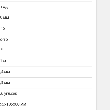
 год
50 мм
 15
orro
4
°
1 м
,4 мм
,3 мм
,6 угл.сек
95х195х60 мм