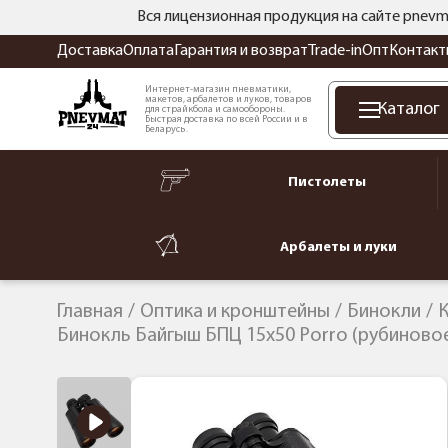
Вся лицензионная продукция на сайте pnevm
Доставка
Оплата
Гарантия и возврат
Trade-in
Опт
Контакт
Интернет-магазин пневматики,
макетов, арбалетов и луков, товаров
Каталог
для страйкбола и самообороны.
Быстрая доставка по всей России и в
Беларусь.
Пистолеты
Арбалеты и луки
Главная
Оптика и кронштейны
Бинокли
К
Бинокль Байгыш БПЦ 15x50 Porro (рубиново