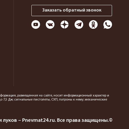
Заказать обратный звонок
 информация, размещенная на сайте, носит информационный характер и
 7,5 Дж; сигнальные пистолеты, СХП, патроны к нему; механические
 луков – Pnevmat24.ru. Все права защищены.©