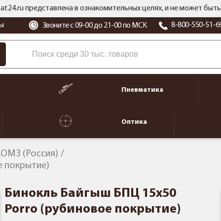
at24.ru представлена в ознакомительных целях, и не может бы
ы
8-800-550-51-6
Звоните с 09-00 до 21-00 по МСК
Пневматика
Оптика
ОМЗ (Россия)
е покрытие)
Бинокль Байгыш БПЦ 15x50
Porro (рубиновое покрытие)