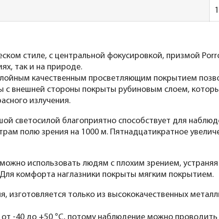
еском стиле, c центральной фокусировкой, призмой Porr
ях, так и на природе.
ослойным качественным просветляющим покрытием позв
инзы с внешней стороны покрыты рубиновым слоем, кот
асного излучения.
ой светосилой благоприятно способствует для наблюде
метрам полю зрения на 1000 м. Пятнадцатикратное увел
ожно использовать людям с плохим зрением, устраняя 
. Для комфорта наглазники покрыты мягким покрытием.
я, изготовляется только из высококачественных металли
от -40 до +50 °С, потому наблюдение можно проводить 