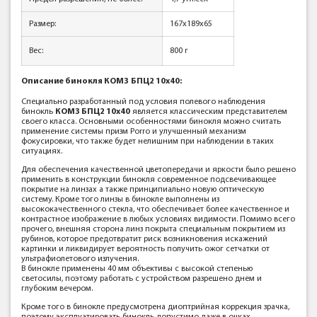
Размер:
167х189х65
Вес:
800
г
Описание
бинокля
КОМЗ
БПЦ2 10x40:
Специально разработанный под условия полевого наблюдения
бинокль
КОМЗ БПЦ2 10x40
является классическим представителем
своего класса. Основными особенностями бинокля можно считать
применение системы призм Porro и улучшенный механизм
фокусировки, что также будет нелишним при наблюдении в таких
ситуациях.
Для обеспечения качественной цветопередачи и яркости было решено
применить в конструкции бинокля современное подсвечивающее
покрытие на линзах а также принципиально новую оптическую
систему. Кроме того линзы в бинокле выполнены из
высококачественного стекла, что обеспечивает более качественное и
контрастное изображение в любых условиях видимости. Помимо всего
прочего, внешняя сторона линз покрыта специальным покрытием из
рубинов, которое предотвратит риск возникновения искажений
картинки и ликвидирует вероятность получить ожог сетчатки от
ультрафиолетового излучения.
В бинокле применены 40 мм объективы с высокой степенью
светосилы, поэтому работать с устройством разрешено днем и
глубоким вечером.
Кроме того в бинокле предусмотрена диоптрийная коррекция зрачка,