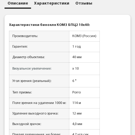
Описание
Характеристики
Отзывы
Характеристики бинокля КОМЗ
БПЦ2 10x40:
Производитель:
КОМЗ (Россия)
Гарантия:
1 год
Диаметр объектива:
40 мм
Визуальное увеличение:
x 10
Угол зрения (реальный):
6
°
Тип призмы:
Porro
Поле зрения на удалении 1000 м:
114 м
Удаление выходного зрачка:
12 мм
Выходной зрачок:
4,0 мм
Предел разрешения, не более:
4,7 угл.сек