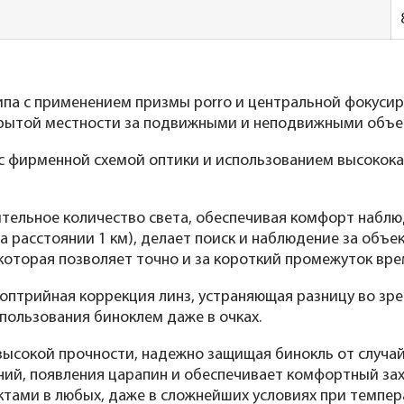
типа с применением призмы porro и центральной фокуси
крытой местности за подвижными и неподвижными объе
с фирменной схемой оптики и использованием высококач
ельное количество света, обеспечивая комфорт наблю
 на расстоянии 1 км), делает поиск и наблюдение за объ
которая позволяет точно и за короткий промежуток вре
птрийная коррекция линз, устраняющая разницу во зре
пользования биноклем даже в очках.
 высокой прочности, надежно защищая бинокль от случ
ний, появления царапин и обеспечивает комфортный за
ами в любых, даже в сложнейших условиях при температ