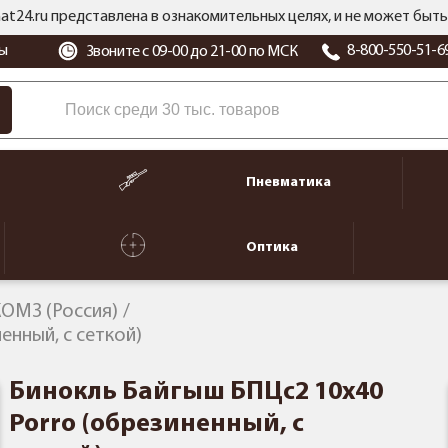
at24.ru представлена в ознакомительных целях, и не может бы
ы
8-800-550-51-6
Звоните с 09-00 до 21-00 по МСК
Пневматика
Оптика
ОМЗ (Россия)
енный, с сеткой)
Бинокль Байгыш БПЦс2 10x40
Porro (обрезиненный, с