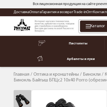
Вся лицензионная продукция на сайте pnevm
Доставка
Оплата
Гарантия и возврат
Trade-in
Опт
Контакт
Интернет-магазин пневматики,
макетов, арбалетов и луков, товаров
Каталог
для страйкбола и самообороны.
Быстрая доставка по всей России и в
Беларусь.
Пистолеты
Арбалеты и луки
Главная
Оптика и кронштейны
Бинокли
К
Бинокль Байгыш БПЦс2 10x40 Porro (обрезин