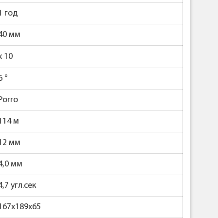
1 год
40 мм
x 10
6
°
Porro
114 м
12 мм
4,0 мм
4,7 угл.сек
167х189х65