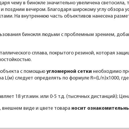
аря чему в бинокле значительно увеличена светосила, 
 и поздним вечером. Благодаря широкому углу обзора 
ами. На внутреннюю часть объективов нанесена размет
льзования бинокля людьми с проблемным зрением, доба
таллического сплава, покрытого резиной, которая защи
мостойкостью.
 объекта с помощью
угломерной сетки
необходимо пр
 L(м) следует определять по формуле R=(L/n)x1000, где 
вляет 18 угл.мин. или 0-5 т.д. (тысячных дистанций); Цен
, внешнем виде и цвете товара
носит ознакомительны