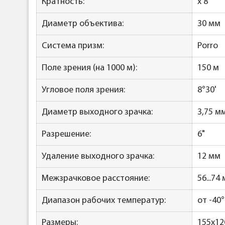
Кратность:
x 8
Диаметр объектива:
30 мм
Система призм:
Porro
Поле зрения (на 1000 м):
150 м
Угловое поля зрения:
8°30'
Диаметр выходного зрачка:
3,75 м
Разрешение:
6"
Удаление выходного зрачка:
12 мм
Межзрачковое расстояние:
56...74
Диапазон рабочих температур:
от -40
Размеры:
155x12