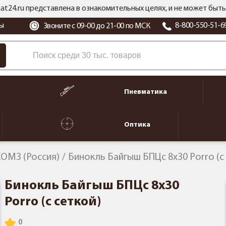
at24.ru представлена в ознакомительных целях, и не может бы
ы
8-800-550-51-6
Звоните с 09-00 до 21-00 по МСК
Пневматика
Оптика
ОМЗ (Россия)
Бинокль Байгыш БПЦс 8x30 Porro (с
Бинокль Байгыш БПЦс 8x30
Porro (с сеткой)