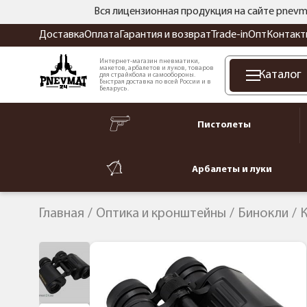
Вся лицензионная продукция на сайте pnevm
Доставка
Оплата
Гарантия и возврат
Trade-in
Опт
Контакт
Интернет-магазин пневматики,
макетов, арбалетов и луков, товаров
Каталог
для страйкбола и самообороны.
Быстрая доставка по всей России и в
Беларусь.
Пистолеты
Арбалеты и луки
Главная
Оптика и кронштейны
Бинокли
К