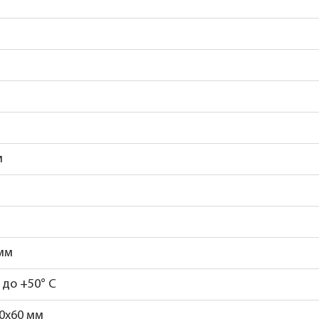
м
 мм
° до +50° С
0x60 мм