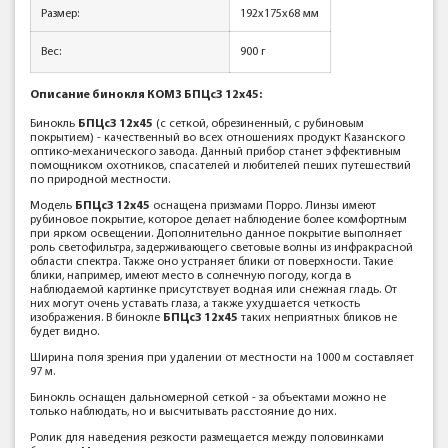
Размер:
192х175х68 мм
Вес:
900
г
Описание
бинокля
КОМЗ
БПЦс3 12x45:
Бинокль
БПЦс3 12x45
(с сеткой, обрезиненный, с рубиновым
покрытием) - качественный во всех отношениях продукт Казанского
оптико-механического завода. Данный прибор станет эффективным
помощником охотников, спасателей и любителей пеших путешествий
по природной местности.
Модель
БПЦс3 12x45
оснащена призмами Порро. Линзы имеют
рубиновое покрытие, которое делает наблюдение более комфортным
при ярком освещении. Дополнительно данное покрытие выполняет
роль светофильтра, задерживающего световые волны из инфракрасной
области спектра. Также оно устраняет блики от поверхности. Такие
блики, например, имеют место в солнечную погоду, когда в
наблюдаемой картинке присутствует водная или снежная гладь. От
них могут очень уставать глаза, а также ухудшается четкость
изображения. В бинокле
БПЦс3 12x45
таких неприятных бликов не
будет видно.
Ширина поля зрения при удалении от местности на 1000 м составляет
97 м.
Бинокль оснащен дальномерной сеткой - за объектами можно не
только наблюдать, но и высчитывать расстояние до них.
Ролик для наведения резкости размещается между половинками