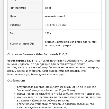
Тип призмы:
Roof
Цвет:
зеленый, синий
Размеры:
111 x 95 x 34 мм
Вес:
170 г
бинокль, ремешок, салфетка для чистки
Комплектация
(?)
:
оптики, инструкция
Описание бинокля Veber Эврика 6x21 G/B:
Veber Эврика 6x21
- это яркий, прочный и удобный в использовании
бинокль, идеально подходящий для детей, которые любят
исследовать окружающий мир. Он отличается компактным размером,
легким весом и специальными функциями, делающими его
безопасным и удобным для маленьких рук.
Особенности:
регулировка расстояния между зрачками от 52 до 65 мм (во
"взрослых" моделях обычно от 55 до 72 мм);
передняя линза заглублена, чтобы ее было нелегко поцарапать;
очень мягкие и эластичные наглазники защитят от синяка, если
во время наблюдения ребенка толкнут;
колесико фокусировки специально сделано большим, его
легко вращать маленьким пальчиком;