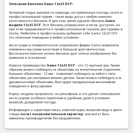
Описание
бинокля Gamo 12x25 DCF:
Активный отдых, вылазки на природы, экстремальные походы, охота и
профессиональный туризм - такие виды досуга требую наличия
качественного бинокля. И для этих целей идеален бинокль
Gamo
модели 12x25 DCF
. Этот бинокль универсален и легок, доступен, но
при этом приравнивается к профессиональной техники для туризма и
охоты. Любители и профессионалы выбирают себе Gamo 12x25 DCF -
это отличный помощник в любых условиях.
Аксессуары и пневматическое снаряжение фирмы Gamo знамениты
неизменно высоким качеством и большой долговечностью.
Высококачественная оптика бинокля дает четкое изображение без
размытия и искажения.
Главное преимущество
Gamo 12x25 DCF
- это 12-кратный зум. Таким
образом, можно наблюдать за объектами на значительном отдалении.
Большие объективы - 12 мм - позволяют наблюдать за любого типа
объектами, рассматривая мелкие детали. Также можно наблюдать и за
динамическими объектами, благодаря продуманным механизмам
наведения и фокусировки.
Корпус модели прорезинен, он рельефный, и это делает пользование
аксессуаром особенно приятным и удобным, даже в условиях
влажной, дождливой погоды.
Информация о характеристиках, комплектации, внешнем виде и цвете
товара
носит ознакомительный характер
; они могут быть
изменены производителем без уведомления.