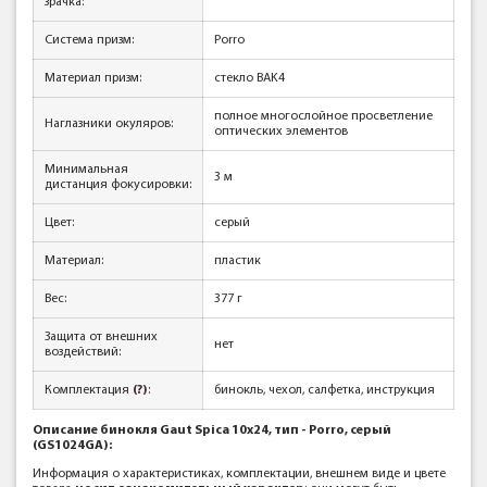
зрачка:
Система призм:
Porro
Материал призм:
стекло BAK4
полное многослойное просветление
Наглазники окуляров:
оптических элементов
Минимальная
3 м
дистанция фокусировки:
Цвет:
серый
Материал:
пластик
Вес:
377 г
Защита от внешних
нет
воздействий:
Комплектация
(?)
:
бинокль, чехол, салфетка, инструкция
Описание бинокля Gaut Spica 10x24, тип - Porro, серый
(GS1024GA):
Информация о характеристиках, комплектации, внешнем виде и цвете