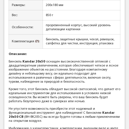
Размеры:
200x180 мм
Вес:
850 г
прорезиненный корпус, высокий уровень
Особенности:
детализации картинки
бинокль, защитные крышки, чехол, ремешок,
Комплектация
(?)
:
салфетка для чистки, инструкция, упаковка
Описание:
Бинокль
Kandar 20х50
оснащен высококачественной оптикой с
двадцатикратным увеличением, которая обеспечивает четкое и ясное
изображение объектов на расстоянии. Благодаря компактному
дизайну и небольшому весу, он идеально подходит для
использования в различных сферах деятельности, включая охоту,
туризм, наблюдение за природой и безопасность.
Кроме того, этот бинокль обладает высокой светосилой, что делает его
идеальным инструментом для использования в условиях низкой
освещенности. Вы можете быть уверены, что ваш бинокль будет
работать безупречно даже в сумерках или ночью.
Не упустите возможность приобрести этот надежный и
функциональный инструмент для наблюдения! С биноклем
Kandar
20x50 СВ
(BH-BK205С) вы всегда будете готовы к любым приключениям
на открытом воздухе.
Информация о характеристиках, комплектации, внешнем виде и цвете