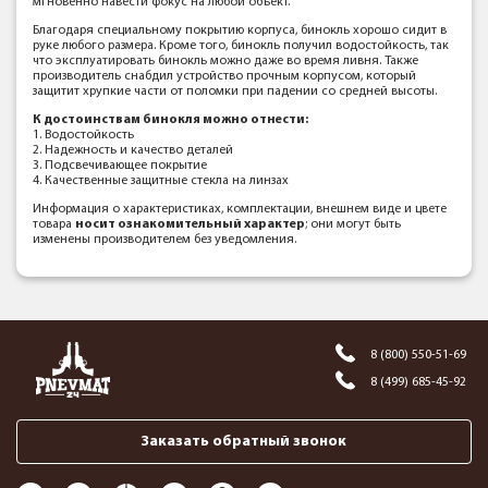
мгновенно навести фокус на любой объект.
Благодаря специальному покрытию корпуса, бинокль хорошо сидит в
руке любого размера. Кроме того, бинокль получил водостойкость, так
что эксплуатировать бинокль можно даже во время ливня. Также
производитель снабдил устройство прочным корпусом, который
защитит хрупкие части от поломки при падении со средней высоты.
К достоинствам бинокля можно отнести:
1. Водостойкость
2. Надежность и качество деталей
3. Подсвечивающее покрытие
4. Качественные защитные стекла на линзах
Информация о характеристиках, комплектации, внешнем виде и цвете
товара
носит ознакомительный характер
; они могут быть
изменены производителем без уведомления.
8 (800) 550-51-69
8 (499) 685-45-92
Заказать обратный звонок