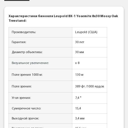
Характеристики бинокля Leupold BX-1 Yosemite 8x30 Mossy Oak
Treestand
:
Производитель:
Leupold (США)
Гарантия:
30 лет
Диаметр объектива:
30 мм
Визуальное увеличение:
x 8
Поле зрения 1000 м
:
130 м
Поле зрения
:
389 фт /1000 ярдов
Угол зрения:
7,4
°
Сумеречное число:
15,4
Выходной зрачок:
3,4 мм