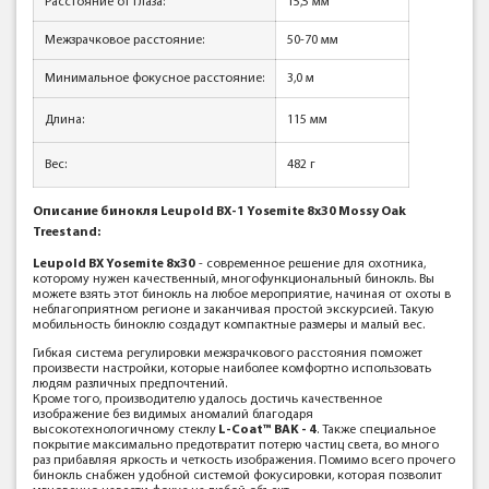
Расстояние от глаза:
15,5 мм
Межзрачковое расстояние:
50-70 мм
Минимальное фокусное расстояние:
3,0 м
Длина:
115 мм
Вес:
482 г
Описание
бинокля
Leupold BX-1 Yosemite 8x30 Mossy Oak
Treestand
:
Leupold BX Yosemite 8x30
- современное решение для охотника,
которому нужен качественный, многофункциональный бинокль. Вы
можете взять этот бинокль на любое мероприятие, начиная от охоты в
неблагоприятном регионе и заканчивая простой экскурсией. Такую
мобильность биноклю создадут компактные размеры и малый вес.
Гибкая система регулировки межзрачкового расстояния поможет
произвести настройки, которые наиболее комфортно использовать
людям различных предпочтений.
Кроме того, производителю удалось достичь качественное
изображение без видимых аномалий благодаря
высокотехнологичному стеклу
L-Coat™ BAK - 4
. Также специальное
покрытие максимально предотвратит потерю частиц света, во много
раз прибавляя яркость и четкость изображения. Помимо всего прочего
бинокль снабжен удобной системой фокусировки, которая позволит