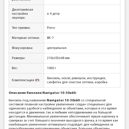
Диоптрийная
настройка
± 4 дптр
окуляра:
Тип призмы:
Porro
Материал оптики:
BK-7
Фокусировка:
центральная
Размеры:
210х205х68 мм
Вес:
1060 г
бинокль, чехол, ремешок, инструкция,
Комплектация
(?)
:
салфетка для очистки оптики, коробка
Описание бинокля Navigator 10-30x60:
Бинокль под названием
Navigator 10-30x60
со специальной
системой плавной настройки увеличения создан специально для
одинаково удобного наблюдения за объектами, которые в это время
находятся в движении, так и любыми неподвижными на большой
дистанции. Минимальное увеличение обеспечивает яркую картинку в
сумерках за счет большего значения выходного зрачка, в то время как
наибольшее увеличение оптимально подойдет для наблюдения за
разнообразными неподвижными объектами. Большие объективы